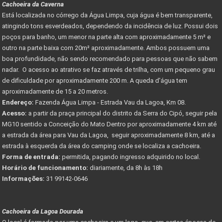
Cachoeira da Caverna
Está localizada no córrego da Água Limpa, cuja água é bem transparente,
atingindo tons esverdeados, dependendo da incidência de luz. Possui dois
poços para banho, um menor na parte alta com aproximadamente 5 m² e
outro na parte baixa com 20m² aproximadamente. Ambos possuem uma
boa profundidade, não sendo recomendado para pessoas que não sabem
nadar. O acesso ao atrativo se faz através de trilha, com um pequeno grau
de dificuldade por aproximadamente 200 m. A queda d'água tem
aproximadamente de 15 a 20 metros.
Endereço:
Fazenda Água Limpa - Estrada Vau da Lagoa, Km 08.
Acesso:
a partir da praça principal do distrito da Serra do Cipó, seguir pela
MG10 sentido a Conceição do Mato Dentro por aproximadamente 4 km até
a estrada da área para Vau da Lagoa, seguir aproximadamente 8 km, até a
estrada à esquerda da área do camping onde se localiza a cachoeira.
Forma de entrada:
permitida, pagando ingresso adquirido no local.
Horário de funcionamento:
diariamente, da 8h às 18h
Informações:
31 99142-0646
Cachoeira da Lagoa Dourada