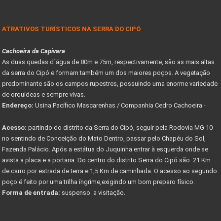
ATRATIVOS TURÍSTICOS NA SERRA DO CIPÓ
Cachoeira da Capivara
As duas quedas d´água de 80m e 75m, respectivamente, são as mais altas
da serra do Cipó e formam também um dos maiores poços. A vegetação
predominante são os campos rupestres, possuindo uma enorme variedade
de orquídeas e sempre vivas.
Endereço:
Usina Pacífico Mascarenhas / Companhia Cedro Cachoeira -
Acesso:
partindo do distrito da Serra do Cipó, seguir pela Rodovia MG 10
no sentindo de Conceição do Mato Dentro, passar pelo Chapéu do Sol,
Fazenda Palácio. Após a estátua do Juquinha entrar à esquerda onde se
avista a placa e a portaria. Do centro do distrito Serra do Cipó são 21 Km
de carro por estrada de terra e 1,5 Km de caminhada. O acesso ao segundo
poço é feito por uma trilha íngrime,exigindo um bom preparo físico.
Forma de entrada:
suspenso a visitação.