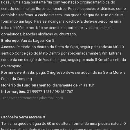
Possui uma água bastante fria com vegetação circundante típica do
cerrado com muitas flores campestres. Possui espécies endêmicas como
cocoloba seriferas. A cachoeira tem uma queda d'água de 15 m de altura,
formando um lago. Para se alcançar a cachoeira deve-se percorrer uma
trilha de 400 metros. Não se permite:esportes de aventura, animais
domésticos, bebidas alcólicas ou churrasco.
Endereço:
Vau da Lagoa, Km 5
Acesso:
Partindo do distrito da Serra do Cipó, seguir pela rodovia MG 10
sentido Conceição do Mato Dentro por aproximadamente 5 Km. Entrar a
esquerda em direção de Vau da Lagoa, seguir por mais 5 Km até a entrada
do camping.
Forma de entrada:
paga. O ingresso deve ser adquirido na Serra Morena
Pousada Camping
Horário de funcionamento:
diariamente de 7h às 18h.
Informações:
31 99977-1421 / 984631767
-
reservasserramorena@hotmail.com
Cachoeira Serra Morena II
Tem uma queda d'água de 60 m de altura, formando uma piscina natural.O
local tem diversidade de pássaros e fauna como paca, capivara e