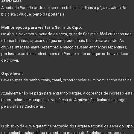
Atividades:
A partir da Portaria pode-se percorrer trilhas as trilhas a pé, a cavalo e de
COMO FUNCIONA COMISSÃO DO CORRETOR DE IMÓVEIS
bicicleta ( Aluguel perto da portaria )
FÉRIAS DE JULHO - PASSEIO DE MARIA FUMAÇA
Melhor época para visitar a Serra do Cipó:
GUIA DE TRILHAS SERRA DO CIPÓ
De Abril a Novembro, período da seca, quando fica mais fácil cruzar os rios
e tomar banhos, apesar da água um pouco mais fria nesse período. As
CIPÓ CLASSIC FESTIVAL - COPA DAS CONFEDERAÇÕES
chuvas, intensas entre Dezembro e Março causam enchentes repentinas,
por isso respeite as orientações do Parque e não arrisque se houver riscos
Começa em junho festival de outono serra do cipó
de chover.
PARNACIPO É A UNIDADE MAIS PESQUISADA DOS PARQUES
O que levar:
NOVO ACESSO À SERRA DO CIPÓ
Leve roupas de banho, tênis, cantil, protetor solar e um bom lanche de trilha
PROJETO PARQUES DA COPA
Atualmente não se paga para entrar no parque. A cobrança de ingresso está
CIRCUITO DE CICLOTURISMO NA SERRA DO CIPÓ
temporariamente suspensa. Nas áreas de Atrativos Particulares se paga
pela visita às Cachoeiras.
Vetor Norte de BH é a bola da vez do mercado
Governador anuncia novos investimentos VETOR NORTE
O objetivo da APA é garantir a proteção do Parque Nacional da serra do Cipó
Listas de documentos para Compra de Imóveis...
e o conjunto paisagístico de parte do maciço do Espinhaço, proteger e