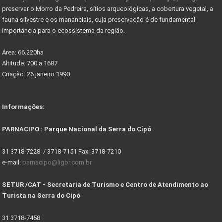
preservar o Morro da Pedreira, sítios arqueológicas, a cobertura vegetal, a
fauna silvestre e os mananciais, cuja preservação é de fundamental
importância para o ecossistema da região.
Área: 66.220ha
Altitude: 700 a 1687
Criação: 26 janeiro 1990
Informações:
PARNACIPO : Parque Nacional da Serra do Cipó
31 3718-7228 / 3718-7151 Fax: 3718-7210
e-mail:
parnacipo@ligbr.com.br
SETUR /CAT - Secretaria de Turismo e Centro de Atendimento ao
Turista na Serra do Cipó
31 3718-7458