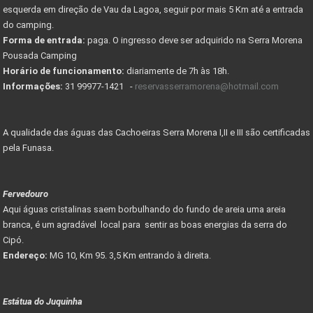
esquerda em direção de Vau da Lagoa, seguir por mais 5 Km até a entrada
do camping.
Forma de entrada:
paga. O ingresso deve ser adquirido na Serra Morena
Pousada Camping
Horário de funcionamento:
diariamente de 7h às 18h.
Informações:
31 99977-1421 -
reservasserramorena@hotmail.com
A qualidade das águas das Cachoeiras Serra Morena I,II e III são certificadas
pela Funasa.
Fervedouro
Aqui águas cristalinas saem borbulhando do fundo de areia uma areia
branca, é um agradável local para sentir as boas energias da serra do
Cipó.
Endereço:
MG 10, Km 95. 3,5 Km entrando à direita.
Estátua do Juquinha