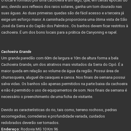
O local é formado por uma cachoeira e um lago, que, em certas épocas do
ano, devido aos reflexos dos raios solares, ganha um tom dourado nas
suas águas. As duas primeiras quedas são de fácil acesso e a terceira já
exige um esforço maior. A caminhada proporciona uma ótima vista de São
José da Serra e do Capão dos Palmitos.. Os banhos devem ficar restritos à
cachoeira. É um dos bons locais para a prática de Canyoning e rapel.
Cachoeira Grande
Um grande paredão com 60m de largura e 10m de altura forma a bela
Cachoeira Grande, um dos atrativos mais visitados da Serra do Cipó. É a
maior queda em relação ao volume de água da região. Possui área de
churrasqueira, aluguel de caiaques e canoa. Nos finais de semana possui
salva vidas. Os banhos são apenas permitidos na parte baixa da cachoeira
e não é permitido o uso de equipamentos de som. Nos finais de semana é
necessário o preenchimento de uma ficha de visitante.
Devido as caracteríisticas do rio, tais como, terreno rochoso, pedras
escorregadias, corredeiras e profundidade variada, cuidados
redobrados deverão ser tomados.
Endereço:
Rodovia MG 10 Km 96