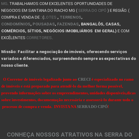
MG
. TRABALHAMOS COM EXCELENTES OPORTUNIDADES DE
COMO COMPRAR UM IMÓVEL DE LEILÃO NA SERRA DO CIPÓ
NEGOCIOS EM SANTANA DO RIACHO MG (
SERRA DO CIPÓ
) E REGIÃO. (
COMPRA E VENDA DE : (
LOTES
,
TERRENOS
,
CASAS PARA ALUGAR SERRA DO CIPÓ E LAPINHA
CONDOMÍNIOS
,
POUSADAS
,
FAZENDAS
, BANGALÔS, CASAS,
COMÉRCIOS, SÍTIOS, NEGÓCIOS IMOBILIÁRIOS EM GERAL)
E COM
PLANTAS DE KITNET
EXCÊLENTES
CORRETORES
.
COMPRA DO LOTE: O QUE VOCÊ PRECISA SABER ANTES DE
Missão: Facilitar a negociação de imóveis, oferecendo serviços
10 Dicas de como projetar e construir sua casa de
variados e diferenciados, surpreendendo sempre as expectativas do
nosso cliente.
VALE A PENA INVESTIR EM UM LOTE OU TERRENO?
Dicas de Como Fazer o Circuito Cicloturista da Se
O Corretor de imóveis legalizado junto ao
CRECI
é especializado no ramo
de imóveis e está preparado para atendê-lo da melhor forma possível,
SENSACIONAIS DICAS NA HORA DE COMPRAR UMA FAZENDA
provendo informações sobre os empreendimentos, unidades disponíveis,dicas
sobre investimentos, documentação necessária e assessorá-lo durante todo o
DICAS PARA OBSERVAÇÃO DE AVES NA SERRA DO CIPÓ
processo de compra e venda. INVISTA NA
SERRA DO CIPÓ
!
OBSERVAÇÃO DE AVES NA SERRA DO CIPÓ - MG
A Serra do Cipó: Muito além das cachoeiras
CONHEÇA NOSSOS ATRATIVOS NA SERRA DO
Projeto das 10 travessias fecha ciclo comemorativo