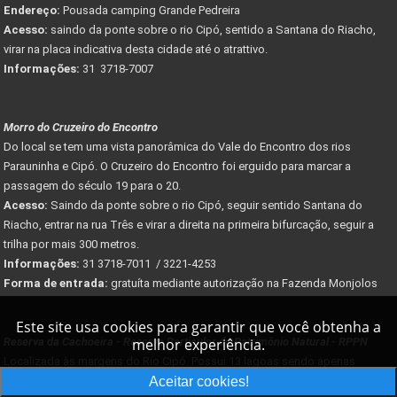
Endereço:
Pousada camping Grande Pedreira
Acesso:
saindo da ponte sobre o rio Cipó, sentido a Santana do Riacho,
virar na placa indicativa desta cidade até o atrattivo.
Informações:
31 3718-7007
Morro do Cruzeiro do Encontro
Do local se tem uma vista panorâmica do Vale do Encontro dos rios
Parauninha e Cipó. O Cruzeiro do Encontro foi erguido para marcar a
passagem do século 19 para o 20.
Acesso:
Saindo da ponte sobre o rio Cipó, seguir sentido Santana do
Riacho, entrar na rua Três e virar a direita na primeira bifurcação, seguir a
trilha por mais 300 metros.
Informações:
31 3718-7011 / 3221-4253
Forma de entrada:
gratuíta mediante autorização na Fazenda Monjolos
Este site usa cookies para garantir que você obtenha a
Reserva da Cachoeira - Reserva Particular do Patrimônio Natural - RPPN
melhor experiência.
Localizada às margens do Rio Cipó. Possui 13 lagoas sendo apenas
perene, a Lagoa Funda.
Aceitar cookies!