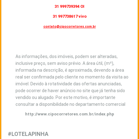
31 999739394 OI
31 997738617 vivo
contato@cipocorretores.com.br
As informações, dos imóveis, podem ser alteradas,
inclusive preço, sem aviso prévio. A área útil, (m²),
informada na descrição, é aproximada, devendo a área
real ser confirmada pelo cliente no momento da visita ao
imóvel. Devido à rotatividade das ofertas anunciadas,
pode ocorrer de haver anúncio no site que já tenha sido
vendido ou alugado. Por este motivo, é importante
consultar a disponibilidade no departamento comercial
http://www.cipocorretores.com.br/index.php
#LOTELAPINHA