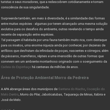
turistas e seus moradores, que a redescobrem cotidianamente e tomam
AS 10 LEIS DO INVESTIMENTO EM IMÓVEIS
consciência de sua singularidade.
VALE A PENA INVESTIR EM LOTES?
Surpreende também, em meio à diversidade, é a similaridade das formas
MERCADO DE RESERVA LEGAL ABRE OPORTUNIDADES
entre muitas espécies - algumas por terem alcançado uma mesma solução
evolutiva para os desafios do ambiente, outras revelando o tempo ainda
O QUE É RESERVA LEGAL
recente de separação entre espécies.
Tal paisagem é habitada por uma fauna também muito rica, com destaque
O QUE SÃO ÁREAS DE PRESERVAÇÃO PERMANENTE
para os insetos, uma enorme riqueza ainda por conhecer, por dezenas de
CADASTRO AMBIENTAL RURAL (CAR) -
anfíbios que desfrutam da infinidade de poças, nascentes e córregos; além
de pássaros, mamíferos, répteis e uma imensidão de outras formas que
COMO ESCOLHER UM LOTE OU TERRENO PARA COMPRAR
convivem em um ambiente montanhoso originado com o soerguimento da
Cadeia do Espinhaço
há centenas de milhões de anos.
Nevis Sociedade de Responsabilidade Limitada (LLC)
Área de Proteção Ambiental Morro da Pedreira
AS VANTAGENS DE UMA HOLDING FAMILIAR - CONHEÇA
PARQUE DA SERRA DO CIPÓ GANHA PACOTE DE OBRAS
A APA abrange áreas dos municípios de
Santana do Riacho
,
Coceição do
Mato Dentro
, Morro do Pilar, Jaboticatubas, Taquaraçu de Minas, Itabira e
DER AUTORIZA CONSTRUÇÃO DE PONTE RIO DAS VELHAS
José de Melo.
COMO RESOLVER PROBLEMAS C/ DOCUMENTAÇÃO DE IMÓVEIS