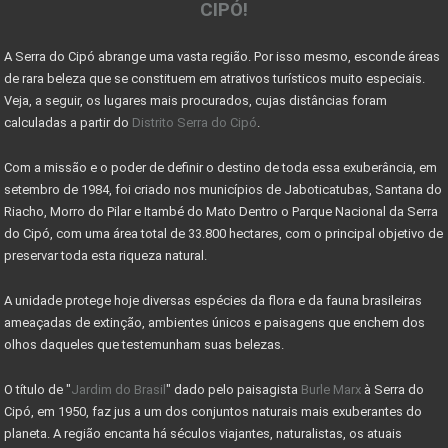
CIPÓ!
Georreferenciamento e certificação de imóveis acim
A Serra do Cipó abrange uma vasta região. Por isso mesmo, esconde áreas
7 coisas que você precisa saber antes de morar no
de rara beleza que se constituem em atrativos turísticos muito especiais.
Sinais de recuperação: mercado imobiliário tem per
Veja, a seguir, os lugares mais procurados, cujas distâncias foram
calculadas a partir do
Distrito Serra do Cipó
.
Mercado imobiliário volta a crescer após encolher
Com a missão e o poder de definir o destino de toda essa exuberância, em
COMO DECLARAR IMÓVEIS NO IMPOSTO DE RENDA
setembro de 1984, foi criado nos municípios de Jaboticatubas, Santana do
MINISTÉRIO DO TURISMO INVESTE 955 MIL NO PARNACIPÓ
Riacho, Morro do Pilar e Itambé do Mato Dentro o Parque Nacional da Serra
do Cipó, com uma área total de 33.800 hectares, com o principal objetivo de
OBRAS DE MELHORIAS DO PARQUE NACIONAL DO CIPÓ
preservar toda esta riqueza natural.
PARNA CIPÓ INAUGURA NOVO ESPAÇO PARA VISITANTES
A unidade protege hoje diversas espécies da flora e da fauna brasileiras
IMÓVEL COM EXCLUSIVIDADE - VENDA RÁPIDO
ameaçadas de extinção, ambientes únicos e paisagens que enchem dos
olhos daqueles que testemunham suas belezas.
IMÓVEI
O título de "
Jardim do Brasil
" dado pelo paisagista
Burle Marx
à Serra do
CASAS PRÉ-FABRICADAS MAIS BARATAS E RÁPIDAS
Cipó, em 1950, faz jus a um dos conjuntos naturais mais exuberantes do
Valor máximo imóvel pago FGTS sobe para R$ 750000
planeta. A região encanta há séculos viajantes, naturalistas, os atuais