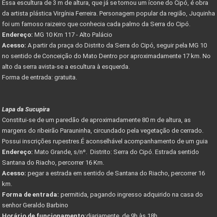
Essa escultura de 3 m de altura, que já se tornou um ícone do Cipó, é obra
da artista plástica Virgínia Ferreira. Personagem popular da região, Juquinha
foi um famoso raizeiro que conhecia cada palmo da Serra do Cipó.
Endereço:
MG 10 Km 117 - Alto Palácio
Acesso:
A partir da praça do Distrito da Serra do Cipó, seguir pela MG 10
no sentido de Conceição do Mato Dentro por aproximadamente 17 km. No
alto da serra avista-se a escultura à esquerda.
Forma de entrada: gratuita.
Lapa da Sucupira
Constitui-se de um paredão de aproximadamente 80 m de altura, as
margens do ribeirão Parauninha, circundado pela vegetação de cerrado.
Possui inscrições rupestres.É aconselhável acompanhamento de um guia
Endereço:
Mato Grande, s/nº. Distrito: Serra do Cipó. Estrada sentido
Santana do Riacho, percorrer 16 Km.
Acesso:
pegar a estrada em sentido de Santana do Riacho, percorrer 16
km.
Forma de entrada:
permitida, pagando ingresso adquirido na casa do
senhor Geraldo Barbino
Horário de funcionamento:
diariamente de 9h às 18h