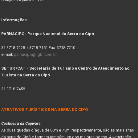
Informações:
PARNACIPO : Parque Nacional da Serra do Cipó
31 3718-7228 / 3718-7151 Fax: 3718-7210
e-mail:
parnacipo@ligbr.com.br
SETUR /CAT - Secretaria de Turismo e Centro de Atendimento ao
Turista na Serra do Cipó
31 3718-7458
ATRATIVOS TURÍSTICOS NA SERRA DO CIPÓ
Cachoeira da Capivara
As duas quedas d´água de 80m e 75m, respectivamente, são as mais altas
da serra do Cipó e formam também um dos maiores poços. A vegetação