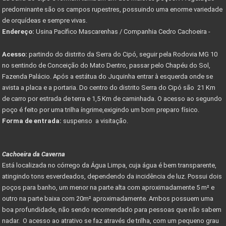
predominante são os campos rupestres, possuindo uma enorme variedade
de orquídeas e sempre vivas.
Endereço:
Usina Pacífico Mascarenhas / Companhia Cedro Cachoeira -
Acesso:
partindo do distrito da Serra do Cipó, seguir pela Rodovia MG 10
no sentindo de Conceição do Mato Dentro, passar pelo Chapéu do Sol,
Fazenda Palácio. Após a estátua do Juquinha entrar à esquerda onde se
avista a placa e a portaria. Do centro do distrito Serra do Cipó são 21 Km
de carro por estrada de terra e 1,5 Km de caminhada. O acesso ao segundo
poço é feito por uma trilha íngrime,exigindo um bom preparo físico.
Forma de entrada:
suspenso a visitação.
Cachoeira da Caverna
Está localizada no córrego da Água Limpa, cuja água é bem transparente,
atingindo tons esverdeados, dependendo da incidência de luz. Possui dois
poços para banho, um menor na parte alta com aproximadamente 5 m² e
outro na parte baixa com 20m² aproximadamente. Ambos possuem uma
boa profundidade, não sendo recomendado para pessoas que não sabem
nadar. O acesso ao atrativo se faz através de trilha, com um pequeno grau