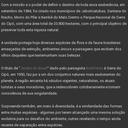
Com a missão e o poder de definir o destino de toda essa exuberância, em
COMO DECLARAR IMÓVEIS NO IMPOSTO DE RENDA
setembro de 1984, foi criado nos municípios de Jaboticatubas, Santana do
MINISTÉRIO DO TURISMO INVESTE 955 MIL NO PARNACIPÓ
Riacho, Morro do Pilar e Itambé do Mato Dentro o Parque Nacional da Serra
do Cipó, com uma área total de 33.800 hectares, com o principal objetivo de
OBRAS DE MELHORIAS DO PARQUE NACIONAL DO CIPÓ
preservar toda esta riqueza natural.
PARNA CIPÓ INAUGURA NOVO ESPAÇO PARA VISITANTES
A unidade protege hoje diversas espécies da flora e da fauna brasileiras
IMÓVEL COM EXCLUSIVIDADE - VENDA RÁPIDO
ameaçadas de extinção, ambientes únicos e paisagens que enchem dos
olhos daqueles que testemunham suas belezas.
IMÓVEI
O título de "
Jardim do Brasil
" dado pelo paisagista
Burle Marx
à Serra do
CASAS PRÉ-FABRICADAS MAIS BARATAS E RÁPIDAS
Cipó, em 1950, faz jus a um dos conjuntos naturais mais exuberantes do
Valor máximo imóvel pago FGTS sobe para R$ 750000
planeta. A região encanta há séculos viajantes, naturalistas, os atuais
turistas e seus moradores, que a redescobrem cotidianamente e tomam
AS 10 LEIS DO INVESTIMENTO EM IMÓVEIS
consciência de sua singularidade.
VALE A PENA INVESTIR EM LOTES?
Surpreende também, em meio à diversidade, é a similaridade das formas
MERCADO DE RESERVA LEGAL ABRE OPORTUNIDADES
entre muitas espécies - algumas por terem alcançado uma mesma solução
evolutiva para os desafios do ambiente, outras revelando o tempo ainda
O QUE É RESERVA LEGAL
recente de separação entre espécies.