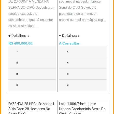
DE 20.000M² À VENDA NA
seu imóvel na deslumbrante
SERRA DO CIPÓ Descubra um
Serra do Cipó! Se você é
paraíso exclusivo e
proprietário de um imóvel
deslumbrante que irá encantar
urbano ou rural na mágica reg...
os seus sentidos! ...
+ Detalhes
+ Detalhes
R$ 400.000,00
A Consultar
×
×
×
×
×
×
×
×
FAZENDA 28 HEC - Fazenda I
Lote 1.006,74m² - Lote
Sitio Com 28 Hectares Na
Urbano Condominio Serra Do
Serra Do Ci...
Cipó - Quadra ...