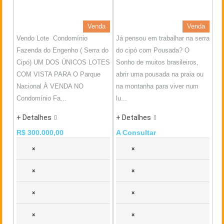
Venda
Venda
Vendo Lote Condomínio
Já pensou em trabalhar na serra
Fazenda do Engenho ( Serra do
do cipó com Pousada? O
Cipó) UM DOS ÚNICOS LOTES
Sonho de muitos brasileiros,
COM VISTA PARA O Parque
abrir uma pousada na praia ou
Nacional À VENDA NO
na montanha para viver num
Condomínio Fa...
lu...
+ Detalhes
+ Detalhes
R$ 300.000,00
A Consultar
×
×
×
×
×
×
×
×