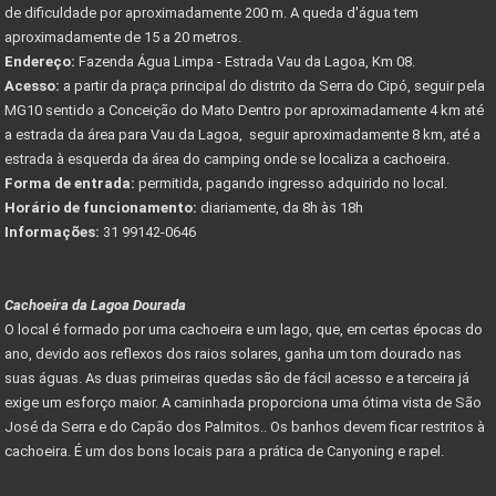
de dificuldade por aproximadamente 200 m. A queda d'água tem
aproximadamente de 15 a 20 metros.
Endereço:
Fazenda Água Limpa - Estrada Vau da Lagoa, Km 08.
Acesso:
a partir da praça principal do distrito da Serra do Cipó, seguir pela
MG10 sentido a Conceição do Mato Dentro por aproximadamente 4 km até
a estrada da área para Vau da Lagoa, seguir aproximadamente 8 km, até a
estrada à esquerda da área do camping onde se localiza a cachoeira.
Forma de entrada:
permitida, pagando ingresso adquirido no local.
Horário de funcionamento:
diariamente, da 8h às 18h
Informações:
31 99142-0646
Cachoeira da Lagoa Dourada
O local é formado por uma cachoeira e um lago, que, em certas épocas do
ano, devido aos reflexos dos raios solares, ganha um tom dourado nas
suas águas. As duas primeiras quedas são de fácil acesso e a terceira já
exige um esforço maior. A caminhada proporciona uma ótima vista de São
José da Serra e do Capão dos Palmitos.. Os banhos devem ficar restritos à
cachoeira. É um dos bons locais para a prática de Canyoning e rapel.