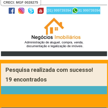
CRECI: MGF 0028275
(31) 999739394
31 999739394
Pesquisa realizada com sucesso!
19 encontrados