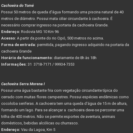
Cachoeira do Tomé
Possui 50 metros de queda d'água formando uma piscina natural de 40
metros de diâmetro. Possui mata ciliar circundante à cachoeira. É
necessário comprar ingresso na portaria da cachoeira Grande.
Endereço:
Rodovia MG 10 Km 96
Acesso:
A partir da ponte do rio Cipó, 500 metros rio acima.
Forma de entrada:
permitida, pagando ingresso adquirido na portaria da
cachoeira Grande
Horário de funcionamento:
diariamente de 8h às 18h
Informações:
31 3718-7171 / 99934-7353
Cachoeira Serra Morena I
Possui uma água bastante fria com vegetação circundante típica do
cerrado com muitas flores campestres. Possui espécies endêmicas como
cocoloba seriferas. A cachoeira tem uma queda d'água de 15 m de altura,
formando um lago. Para se alcançar a cachoeira deve-se percorrer uma
trilha de 400 metros. Não se permite:esportes de aventura, animais
domésticos, bebidas alcólicas ou churrasco.
Endereço:
Vau da Lagoa, Km 5