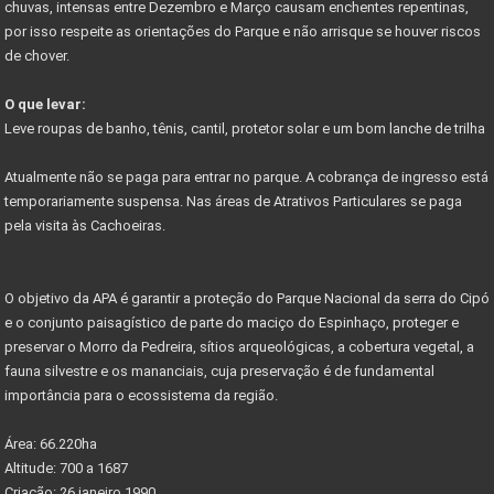
chuvas, intensas entre Dezembro e Março causam enchentes repentinas,
por isso respeite as orientações do Parque e não arrisque se houver riscos
Começa em junho festival de outono serra do cipó
de chover.
PARNACIPO É A UNIDADE MAIS PESQUISADA DOS PARQUES
O que levar:
NOVO ACESSO À SERRA DO CIPÓ
Leve roupas de banho, tênis, cantil, protetor solar e um bom lanche de trilha
PROJETO PARQUES DA COPA
Atualmente não se paga para entrar no parque. A cobrança de ingresso está
CIRCUITO DE CICLOTURISMO NA SERRA DO CIPÓ
temporariamente suspensa. Nas áreas de Atrativos Particulares se paga
pela visita às Cachoeiras.
Vetor Norte de BH é a bola da vez do mercado
Governador anuncia novos investimentos VETOR NORTE
O objetivo da APA é garantir a proteção do Parque Nacional da serra do Cipó
Listas de documentos para Compra de Imóveis...
e o conjunto paisagístico de parte do maciço do Espinhaço, proteger e
preservar o Morro da Pedreira, sítios arqueológicas, a cobertura vegetal, a
fauna silvestre e os mananciais, cuja preservação é de fundamental
importância para o ecossistema da região.
Área: 66.220ha
Altitude: 700 a 1687
Criação: 26 janeiro 1990