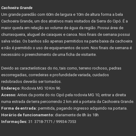
Cachoeira Grande
Um grande paredão com 60m de largura e 10m de altura forma a bela
Cachoeira Grande, um dos atrativos mais visitados da Serra do Cipó. É a
maior queda em relação ao volume de água da região. Possui área de
churrasqueira, aluguel de caiaques e canoa. Nos finais de semana possui
salva vidas. Os banhos são apenas permitidos na parte baixa da cachoeira
e não é permitido o uso de equipamentos de som. Nos finais de semana é
necessário o preenchimento de uma ficha de visitante.
Devido as caracteríisticas do rio, tais como, terreno rochoso, pedras
escorregadias, corredeiras e profundidade variada, cuidados
redobrados deverão ser tomados.
Endereço:
Rodovia MG 10 Km 96
Acesso:
Antes da ponte do rio Cipó pela rodovia MG 10, entrar a direita
numa estrada de terra percorrendo 2 km até a portaria da Cachoeira Grande.
Forma de entrada:
permitida, pagando ingresso adquirido na portaria.
Horário de funcionamento:
diariamente de 8h às 18h
Informações:
31 3718-7171 / 99934-7353