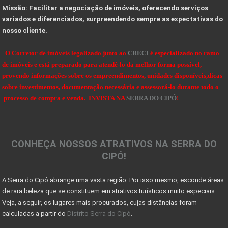
Missão: Facilitar a negociação de imóveis, oferecendo serviços
10 Dicas de como projetar e construir sua casa de
variados e diferenciados, surpreendendo sempre as expectativas do
nosso cliente.
VALE A PENA INVESTIR EM UM LOTE OU TERRENO?
Dicas de Como Fazer o Circuito Cicloturista da Se
O Corretor de imóveis legalizado junto ao
CRECI
é especializado no ramo
de imóveis e está preparado para atendê-lo da melhor forma possível,
SENSACIONAIS DICAS NA HORA DE COMPRAR UMA FAZENDA
provendo informações sobre os empreendimentos, unidades disponíveis,dicas
sobre investimentos, documentação necessária e assessorá-lo durante todo o
DICAS PARA OBSERVAÇÃO DE AVES NA SERRA DO CIPÓ
processo de compra e venda. INVISTA NA
SERRA DO CIPÓ
!
OBSERVAÇÃO DE AVES NA SERRA DO CIPÓ - MG
A Serra do Cipó: Muito além das cachoeiras
CONHEÇA NOSSOS ATRATIVOS NA SERRA DO
Projeto das 10 travessias fecha ciclo comemorativo
CIPÓ!
Georreferenciamento e certificação de imóveis acim
A Serra do Cipó abrange uma vasta região. Por isso mesmo, esconde áreas
7 coisas que você precisa saber antes de morar no
de rara beleza que se constituem em atrativos turísticos muito especiais.
Sinais de recuperação: mercado imobiliário tem per
Veja, a seguir, os lugares mais procurados, cujas distâncias foram
calculadas a partir do
Distrito Serra do Cipó
.
Mercado imobiliário volta a crescer após encolher