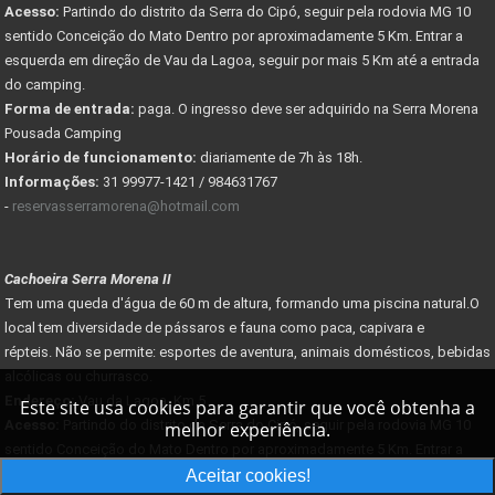
Acesso:
Partindo do distrito da Serra do Cipó, seguir pela rodovia MG 10
sentido Conceição do Mato Dentro por aproximadamente 5 Km. Entrar a
esquerda em direção de Vau da Lagoa, seguir por mais 5 Km até a entrada
do camping.
Forma de entrada:
paga. O ingresso deve ser adquirido na Serra Morena
Pousada Camping
Horário de funcionamento:
diariamente de 7h às 18h.
Informações:
31 99977-1421 / 984631767
-
reservasserramorena@hotmail.com
Cachoeira Serra Morena II
Tem uma queda d'água de 60 m de altura, formando uma piscina natural.O
local tem diversidade de pássaros e fauna como paca, capivara e
répteis. Não se permite: esportes de aventura, animais domésticos, bebidas
alcólicas ou churrasco.
Endereço:
Vau da Lagoa, Km 5
Este site usa cookies para garantir que você obtenha a
Acesso:
Partindo do distrito da Serra do Cipó, seguir pela rodovia MG 10
melhor experiência.
sentido Conceição do Mato Dentro por aproximadamente 5 Km. Entrar a
esquerda em direção de Vau da Lagoa, seguir por mais 5 Km até a entrada
Aceitar cookies!