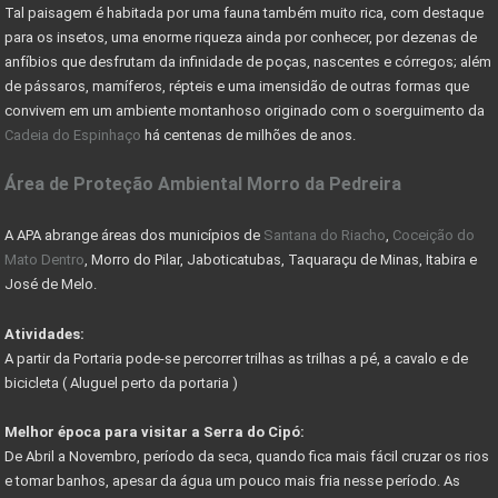
Tal paisagem é habitada por uma fauna também muito rica, com destaque
O QUE SÃO ÁREAS DE PRESERVAÇÃO PERMANENTE
para os insetos, uma enorme riqueza ainda por conhecer, por dezenas de
CADASTRO AMBIENTAL RURAL (CAR) -
anfíbios que desfrutam da infinidade de poças, nascentes e córregos; além
de pássaros, mamíferos, répteis e uma imensidão de outras formas que
COMO ESCOLHER UM LOTE OU TERRENO PARA COMPRAR
convivem em um ambiente montanhoso originado com o soerguimento da
Cadeia do Espinhaço
há centenas de milhões de anos.
Nevis Sociedade de Responsabilidade Limitada (LLC)
Área de Proteção Ambiental Morro da Pedreira
AS VANTAGENS DE UMA HOLDING FAMILIAR - CONHEÇA
PARQUE DA SERRA DO CIPÓ GANHA PACOTE DE OBRAS
A APA abrange áreas dos municípios de
Santana do Riacho
,
Coceição do
Mato Dentro
, Morro do Pilar, Jaboticatubas, Taquaraçu de Minas, Itabira e
DER AUTORIZA CONSTRUÇÃO DE PONTE RIO DAS VELHAS
José de Melo.
COMO RESOLVER PROBLEMAS C/ DOCUMENTAÇÃO DE IMÓVEIS
Atividades:
A partir da Portaria pode-se percorrer trilhas as trilhas a pé, a cavalo e de
COMO FUNCIONA COMISSÃO DO CORRETOR DE IMÓVEIS
bicicleta ( Aluguel perto da portaria )
FÉRIAS DE JULHO - PASSEIO DE MARIA FUMAÇA
Melhor época para visitar a Serra do Cipó:
GUIA DE TRILHAS SERRA DO CIPÓ
De Abril a Novembro, período da seca, quando fica mais fácil cruzar os rios
e tomar banhos, apesar da água um pouco mais fria nesse período. As
CIPÓ CLASSIC FESTIVAL - COPA DAS CONFEDERAÇÕES